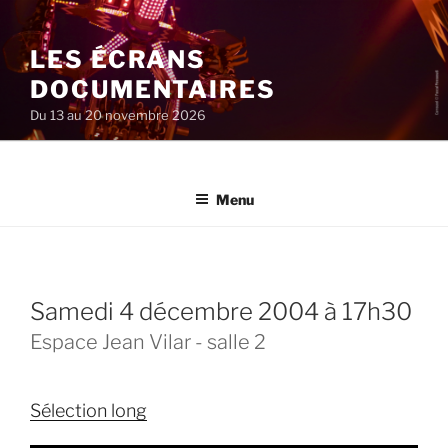
Aller
au
LES ÉCRANS
contenu
principal
DOCUMENTAIRES
Du 13 au 20 novembre 2026
Menu
samedi 4 décembre 2004 à 17h30
Espace Jean Vilar - salle 2
Sélection long