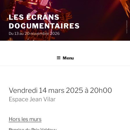
Aller
au
LES ÉCRANS
contenu
principal
DOCUMENTAIRES
Du 13 au 20 novembre 2026
Menu
vendredi 14 mars 2025 à 20h00
Espace Jean Vilar
Hors les murs