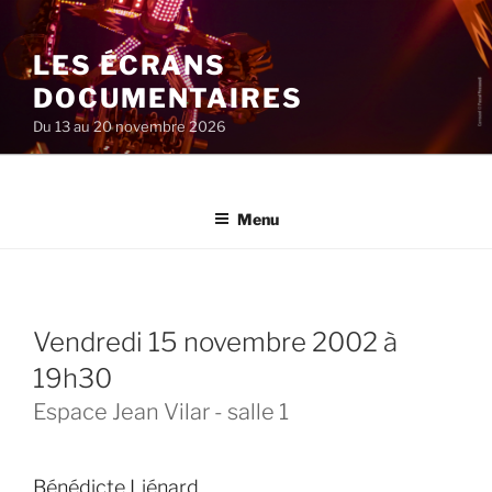
Aller
au
LES ÉCRANS
contenu
principal
DOCUMENTAIRES
Du 13 au 20 novembre 2026
Menu
vendredi 15 novembre 2002 à
19h30
Espace Jean Vilar - salle 1
Bénédicte Liénard