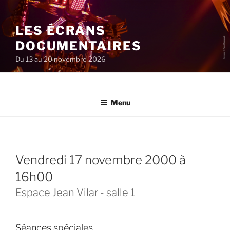
Aller
au
LES ÉCRANS
contenu
principal
DOCUMENTAIRES
Du 13 au 20 novembre 2026
Menu
vendredi 17 novembre 2000 à
16h00
Espace Jean Vilar - salle 1
Séances spéciales