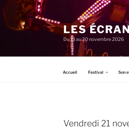
Aller
au
contenu
principal
LES ÉCRA
Du 13 au 20 novembre 2026
Accueil
Festival
Son e
vendredi 21 n