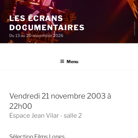
Aller
au
LES ÉCRANS
contenu
principal
DOCUMENTAIRES
Du 13 au 20 novembre 2026
Menu
vendredi 21 novembre 2003 à
22h00
Espace Jean Vilar - salle 2
Sélection Films Longs