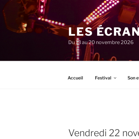
Aller
au
contenu
principal
LES ÉCRA
Du 13 au 20 novembre 2026
Accueil
Festival
Son e
vendredi 22 n