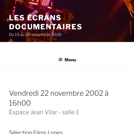
Aller
au
LES ÉCRANS
contenu
principal
DOCUMENTAIRES
Du 13 au 20 novembre 2026
Menu
vendredi 22 novembre 2002 à
16h00
Espace Jean Vilar - salle 1
Sélection Films Longs