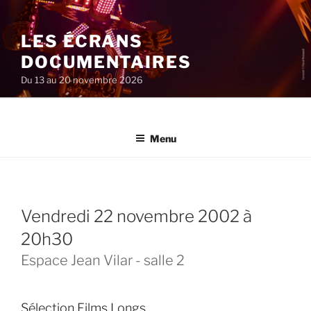
Aller
au
LES ÉCRANS
contenu
principal
DOCUMENTAIRES
Du 13 au 20 novembre 2026
Menu
vendredi 22 novembre 2002 à
20h30
Espace Jean Vilar - salle 2
Sélection Films Longs