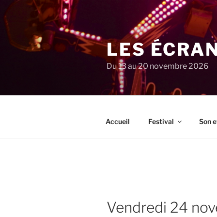
Aller
au
contenu
principal
LES ÉCRA
Du 13 au 20 novembre 2026
Accueil
Festival
Son e
vendredi 24 n