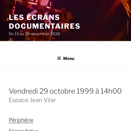
Aller
au
LES ÉCRANS
contenu
principal
DOCUMENTAIRES
Du 13 au 20 novembre 2026
Menu
vendredi 29 octobre 1999 à 14h00
Espace Jean Vilar
Périphérie