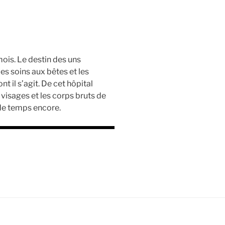
ois. Le destin des uns
les soins aux bêtes et les
t il s’agit. De cet hôpital
visages et les corps bruts de
 de temps encore.