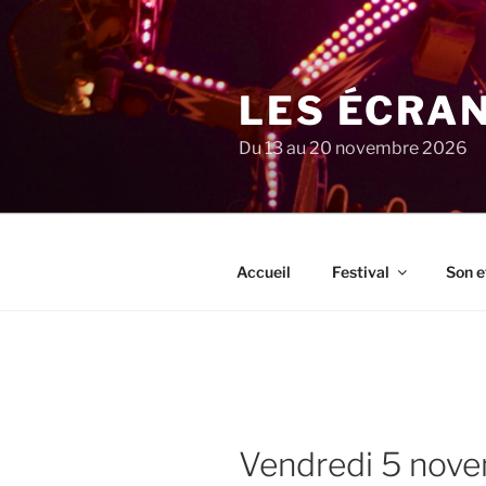
Aller
au
contenu
principal
LES ÉCRA
Du 13 au 20 novembre 2026
Accueil
Festival
Son e
vendredi 5 nov