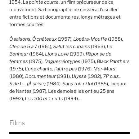
1954,
La pointe courte
, un film précurseur de ce
mouvement. Sa filmographie ne cessera d’osciller
entre fictions et documentaires, longs métrages et
formes courtes.
Ô saisons, Ô châteaux
(1957),
L’opéra-Mouffe
(1958),
Cléo de 5 à 7
(1961),
Salut les cubains
(1963),
Le
Bonheur
(1964),
Lions Love
(1969),
Réponse de
femmes
(1975),
Daguerréotypes
(1975),
Black Panthers
(1975),
L’une chante, l’autre pas
(1976),
Mur-Murs
(1980),
Documenteur
(1981),
Ulysse
(1982),
7P cuis.,
S.de b… (À saisir)
(1984),
Sans toit ni loi
(1985), Jacquot
de Nantes (1987), Les demoiselles ont eu 25 ans
(1992),
Les 100 et 1 nuits
(1994)…
Films