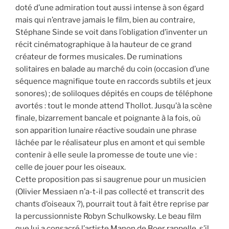
doté d’une admiration tout aussi intense à son égard
mais qui n’entrave jamais le film, bien au contraire,
Stéphane Sinde se voit dans l’obligation d’inventer un
récit cinématographique à la hauteur de ce grand
créateur de formes musicales. De ruminations
solitaires en balade au marché du coin (occasion d’une
séquence magnifique toute en raccords subtils et jeux
sonores) ; de soliloques dépités en coups de téléphone
avortés : tout le monde attend Thollot. Jusqu’à la scène
finale, bizarrement bancale et poignante à la fois, où
son apparition lunaire réactive soudain une phrase
lâchée par le réalisateur plus en amont et qui semble
contenir à elle seule la promesse de toute une vie :
celle de jouer pour les oiseaux.
Cette proposition pas si saugrenue pour un musicien
(Olivier Messiaen n’a-t-il pas collecté et transcrit des
chants d’oiseaux ?), pourrait tout à fait être reprise par
la percussionniste Robyn Schulkowsky. Le beau film
que lui a consacré l’artiste Manon de Boer rappelle, s’il