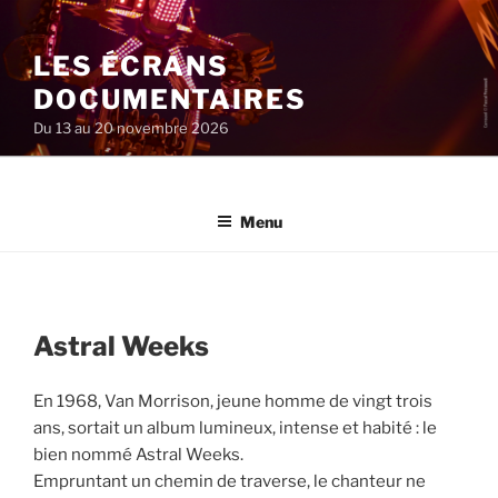
Aller
au
LES ÉCRANS
contenu
principal
DOCUMENTAIRES
Du 13 au 20 novembre 2026
Menu
Astral Weeks
En 1968, Van Morrison, jeune homme de vingt trois
ans, sortait un album lumineux, intense et habité : le
bien nommé Astral Weeks.
Empruntant un chemin de traverse, le chanteur ne