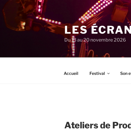
Aller
au
contenu
principal
LES ÉCRA
Du 13 au 20 novembre 2026
Accueil
Festival
Son e
Ateliers de Pro