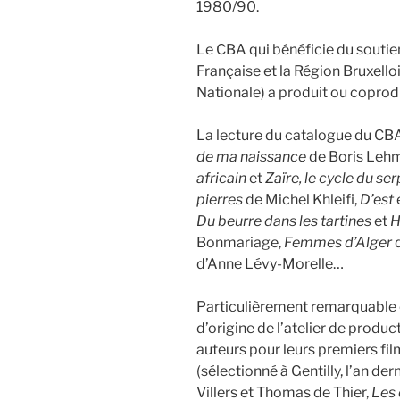
1980/90.
Le CBA qui bénéficie du souti
Française et la Région Bruxelloi
Nationale) a produit ou coprodu
La lecture du catalogue du C
de ma naissance
de Boris Leh
africain
et
Zaïre, le cycle du se
pierres
de Michel Khleifi,
D’est
Du beurre dans les tartines
et
H
Bonmariage,
Femmes d’Alger
d
d’Anne Lévy-Morelle…
Particulièrement remarquable é
d’origine de l’atelier de produc
auteurs pour leurs premiers fil
(sélectionné à Gentilly, l’an dern
Villers et Thomas de Thier,
Les 