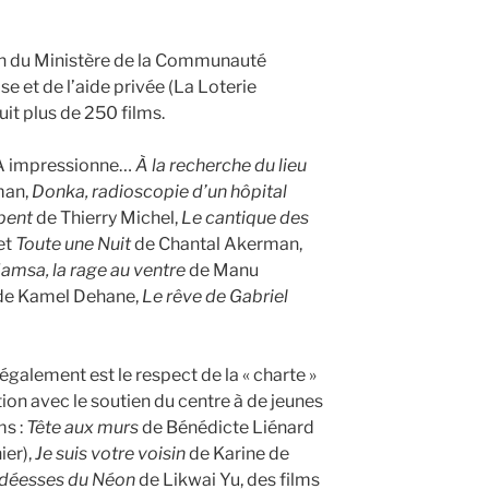
en du Ministère de la Communauté
se et de l’aide privée (La Loterie
it plus de 250 films.
BA impressionne…
À la recherche du lieu
man,
Donka, radioscopie d’un hôpital
rpent
de Thierry Michel,
Le cantique des
et
Toute une Nuit
de Chantal Akerman,
amsa, la rage au ventre
de Manu
e Kamel Dehane,
Le rêve de Gabriel
galement est le respect de la « charte »
tion avec le soutien du centre à de jeunes
ms :
Tête aux murs
de Bénédicte Liénard
ier),
Je suis votre voisin
de Karine de
déesses du Néon
de Likwai Yu, des films