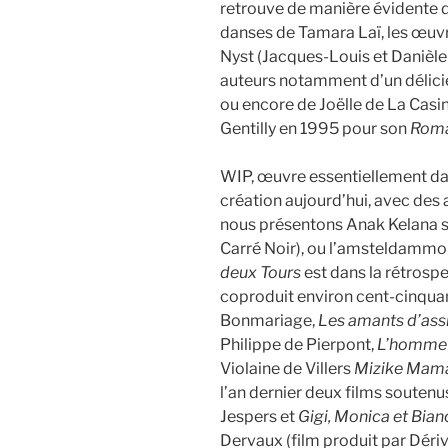
retrouve de manière évidente 
danses de Tamara Laï, les œuv
Nyst (Jacques-Louis et Danièl
auteurs notamment d’un délic
ou encore de Joëlle de La Casin
Gentilly en 1995 pour son
Roma
WIP, œuvre essentiellement d
création aujourd’hui, avec de
nous présentons Anak Kelana so
Carré Noir), ou l’amsteldammo
deux Tours
est dans la rétrospe
coproduit environ cent-cinquan
Bonmariage,
Les amants d’ass
Philippe de Pierpont,
L’homme 
Violaine de Villers
Mizike Mam
l’an dernier deux films soutenu
Jespers et
Gigi, Monica et Bia
Dervaux (film produit par Dériv