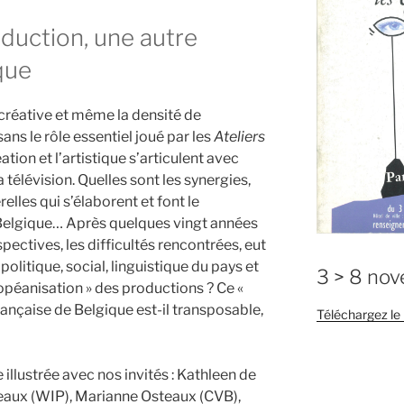
oduction, une autre
que
e créative et même la densité de
sans le rôle essentiel joué par les
Ateliers
tion et l’artistique s’articulent avec
a télévision. Quelles sont les synergies,
relles qui s’élaborent et font le
Belgique… Après quelques vingt années
spectives, les difficultés rencontrées, eut
litique, social, linguistique du pays et
3 > 8 no
ropéanisation » des productions ? Ce «
nçaise de Belgique est-il transposable,
Téléchargez l
e illustrée avec nos invités : Kathleen de
reaux (WIP), Marianne Osteaux (CVB),