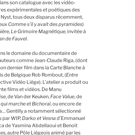
dans son catalogue avec les vidéo-
res expérimentales et poétiques des
e Nyst, tous deux disparus récemment,
ieux
Comme s’il y avait des pyramides
)
ière,
Le Grimoire Magnétique,
invitée à
n de Fauvel
.
ans le domaine du documentaire de
s auteurs comme Jean-Claude Riga, (dont
n dernier film dans la Carte Blanche à
is de Belgique Rob Rombout, (
Entre
ctive Vidéo Liège). L’atelier a produit ou
te films et vidéos. De Manu
ise
, de Van der Keuken,
Face Value
, de
qui marche
et
Bichoraï
, ou encore de
a
… Gentilly a notamment sélectionné
s par WIP,
Darko et Vesna
d’Emmanuel
nca
de Yasmina Abdellaoui et Benoit
es, autre Pôle Liégeois animé par les