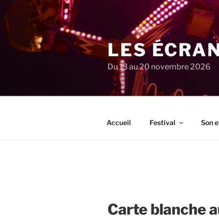
Aller
au
contenu
principal
LES ÉCRA
Du 13 au 20 novembre 2026
Accueil
Festival
Son e
Carte blanche