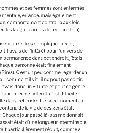
ces hommes et ces femmes sont enfermés
ie mentale, errance, mais également
igion, comportement contraire aux lois,
vec les laogai (camps de rééducation)
elqu’un de très compliqué ; avant,
it, j’avais de l’intérêt pour l’univers de
en permanence dans cet endroit, j’étais
 Chaque personne était finalement
Rires). C’est un peu comme regarder un
r comment il vit ; il ne peut pas sortir, il
 J’avais donc un vif intérêt pour ce genre
uoi j’ai eu cet intérêt, c’est difficile à
allé dans cet endroit, et à ce moment-là
e contenu de la vie de ces gens était
g. Chaque jour passé là-bas me donnait
assait était d’une longueur interminable,
tait particulièrement réduit, comme si