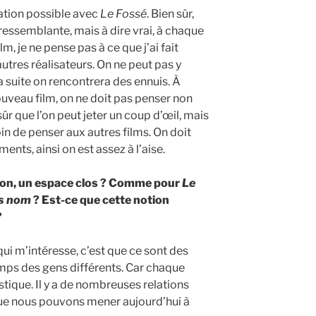
lation possible avec
Le Fossé
. Bien sûr,
 ressemblante, mais à dire vrai, à chaque
m, je ne pense pas à ce que j’ai fait
tres réalisateurs. On ne peut pas y
la suite on rencontrera des ennuis. À
uveau film, on ne doit pas penser non
sûr que l’on peut jeter un coup d’œil, mais
in de penser aux autres films. On doit
ents, ainsi on est assez à l’aise.
ison, un espace clos ? Comme pour
Le
s nom
? Est-ce que cette notion
?
 qui m’intéresse, c’est que ce sont des
mps des gens différents. Car chaque
tique. Il y a de nombreuses relations
 que nous pouvons mener aujourd’hui à