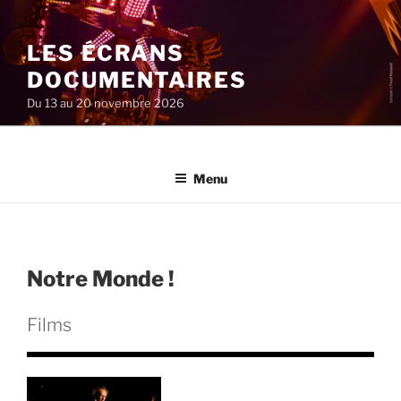
Aller
au
LES ÉCRANS
contenu
principal
DOCUMENTAIRES
Du 13 au 20 novembre 2026
Menu
Notre Monde !
Films