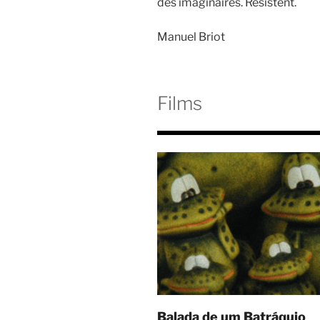
des imaginaires. Résistent.
Manuel Briot
Films
Balada de um Batráquio