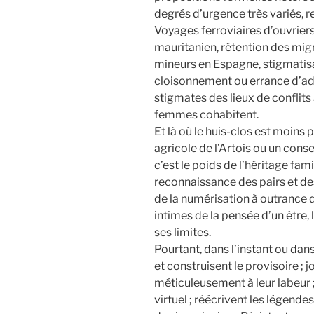
degrés d’urgence très variés, re
Voyages ferroviaires d’ouvriers
mauritanien, rétention des migr
mineurs en Espagne, stigmatisa
cloisonnement ou errance d’ado
stigmates des lieux de confli
femmes cohabitent.
Et là où le huis-clos est moins 
agricole de l’Artois ou un con
c’est le poids de l’héritage fam
reconnaissance des pairs et des 
de la numérisation à outrance 
intimes de la pensée d’un être,
ses limites.
Pourtant, dans l’instant ou dans
et construisent le provisoire ; j
méticuleusement à leur labeur ;
virtuel ; réécrivent les légend