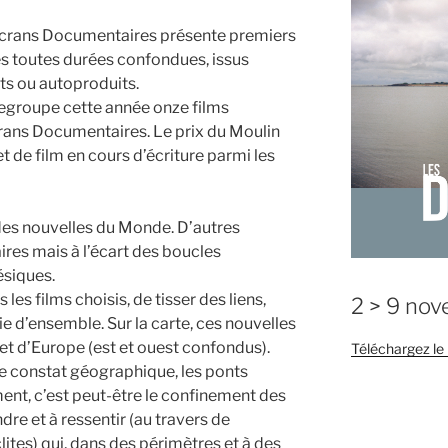
 Écrans Documentaires présente premiers
s toutes durées confondues, issus
ts ou autoproduits.
 regroupe cette année onze films
rans Documentaires. Le prix du Moulin
 de film en cours d’écriture parmi les
es nouvelles du Monde. D’autres
ires mais à l’écart des boucles
ésiques.
 les films choisis, de tisser des liens,
2 > 9 no
ie d’ensemble. Sur la carte, ces nouvelles
et d’Europe (est et ouest confondus).
Téléchargez l
ce constat géographique, les ponts
ent, c’est peut-être le confinement des
dre et à ressentir (au travers de
ites) qui, dans des périmètres et à des