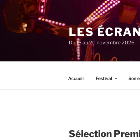
Aller
au
contenu
principal
LES ÉCRA
Du 13 au 20 novembre 2026
Accueil
Festival
Son e
Sélection Premi