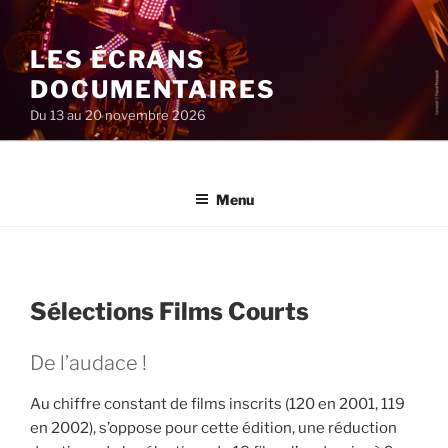
Aller
au
LES ÉCRANS
contenu
principal
DOCUMENTAIRES
Du 13 au 20 novembre 2026
Menu
Sélections Films Courts
De l’audace !
Au chiffre constant de films inscrits (120 en 2001, 119
en 2002), s’oppose pour cette édition, une réduction