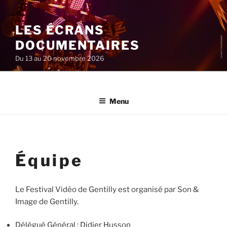
Aller
au
LES ÉCRANS
contenu
principal
DOCUMENTAIRES
Du 13 au 20 novembre 2026
Menu
Équipe
Le Festival Vidéo de Gentilly est organisé par Son &
Image de Gentilly.
Délégué Général : Didier Husson