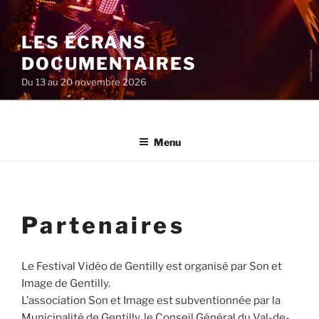
Aller
au
LES ÉCRANS
contenu
principal
DOCUMENTAIRES
Du 13 au 20 novembre 2026
Menu
Partenaires
Le Festival Vidéo de Gentilly est organisé par Son et
Image de Gentilly.
L’association Son et Image est subventionnée par la
Municipalité de Gentilly, le Conseil Général du Val-de-