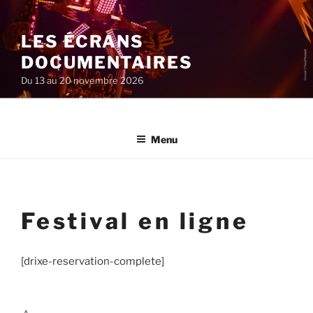
Aller
au
LES ÉCRANS
contenu
principal
DOCUMENTAIRES
Du 13 au 20 novembre 2026
Menu
Festival en ligne
[drixe-reservation-complete]