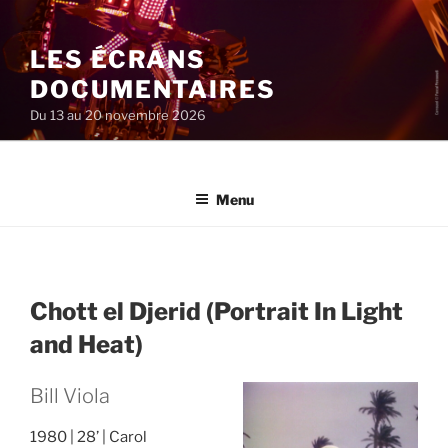
Aller
au
LES ÉCRANS
contenu
principal
DOCUMENTAIRES
Du 13 au 20 novembre 2026
Menu
Chott el Djerid (Portrait In Light
and Heat)
Bill Viola
1980
28’
Carol