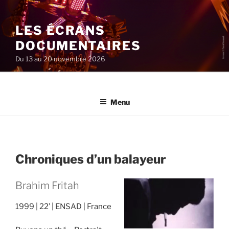
Aller
au
LES ÉCRANS
contenu
principal
DOCUMENTAIRES
Du 13 au 20 novembre 2026
Menu
Chroniques d’un balayeur
Brahim Fritah
1999
22’
ENSAD
France