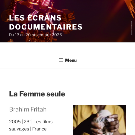
Aller
au
LES ÉCRANS
contenu
principal
DOCUMENTAIRES
Du 13 au 20 novembre 2026
Menu
La Femme seule
Brahim Fritah
2005
23’
Les films
sauvages
France