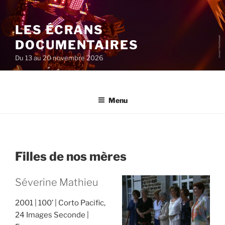
Aller
au
LES ÉCRANS
contenu
principal
DOCUMENTAIRES
Du 13 au 20 novembre 2026
Menu
Filles de nos mères
Séverine Mathieu
2001
100’
Corto Pacific,
24 Images Seconde