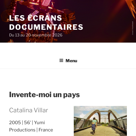
Aller
au
LES ÉCRANS
contenu
principal
DOCUMENTAIRES
Du 13 au 20 novembre 2026
Menu
Invente-moi un pays
Catalina Villar
2005
56’
Yumi
Productions
France