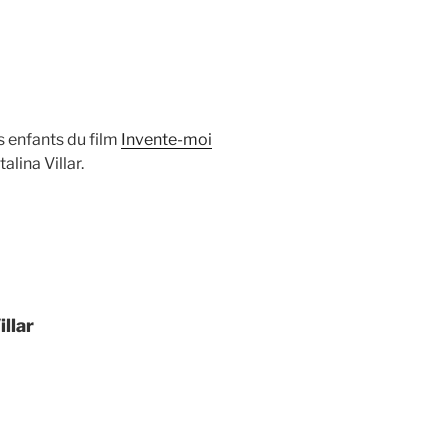
s enfants du film
Invente-moi
alina Villar.
illar