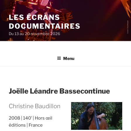
Aller
au
LES ÉCRANS
contenu
principal
DOCUMENTAIRES
Du 13 au 20 novembre 2026
Menu
Joëlle Léandre Bassecontinue
Christine Baudillon
2008
140’
Hors œil
éditions
France