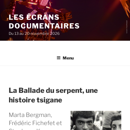
Aller
au
LES ÉCRANS
contenu
principal
DOCUMENTAIRES
Du 13 au 20 novembre 2026
Menu
La Ballade du serpent, une
histoire tsigane
Marta Bergman,
Frédéric Fichefet et