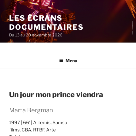
Aller
au
LES ÉCRANS
contenu
principal
DOCUMENTAIRES
Du 13 au 20 novembre 2026
Menu
Un jour mon prince viendra
Marta Bergman
1997
66’
Artemis, Samsa
films, CBA, RTBF, Arte