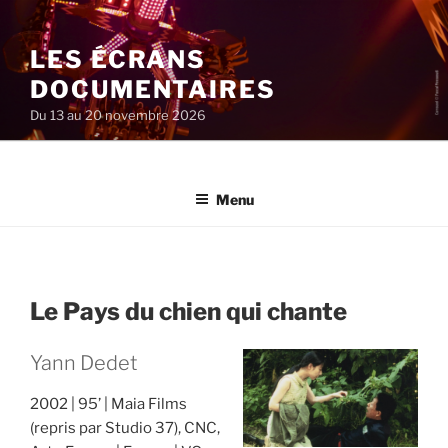
Aller
au
LES ÉCRANS
contenu
principal
DOCUMENTAIRES
Du 13 au 20 novembre 2026
Menu
Le Pays du chien qui chante
Yann Dedet
2002
95’
Maia Films
(repris par Studio 37), CNC,