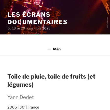
Aller
au
LES ÉCRANS
contenu
principal
DOCUMENTAIRES
Du 13 au 20 novembre 2026
Menu
Toile de pluie, toile de fruits (et
légumes)
Yann Dedet
2006
30’
France