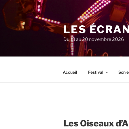
Aller
au
contenu
principal
LES ÉCRA
Du 13 au 20 novembre 2026
Accueil
Festival
Son e
Les Oiseaux d’A