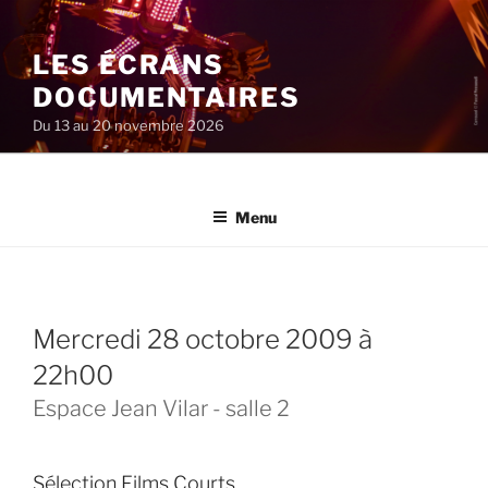
Aller
au
LES ÉCRANS
contenu
principal
DOCUMENTAIRES
Du 13 au 20 novembre 2026
Menu
mercredi 28 octobre 2009 à
22h00
Espace Jean Vilar - salle 2
Sélection Films Courts