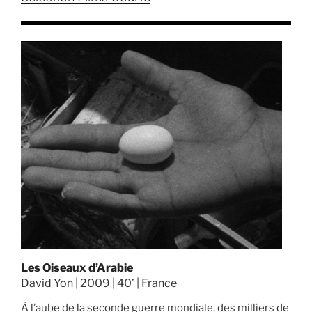
Les Oiseaux d’Arabie
David Yon | 2009 | 40’ | France
À l’aube de la seconde guerre mondiale, des milliers de