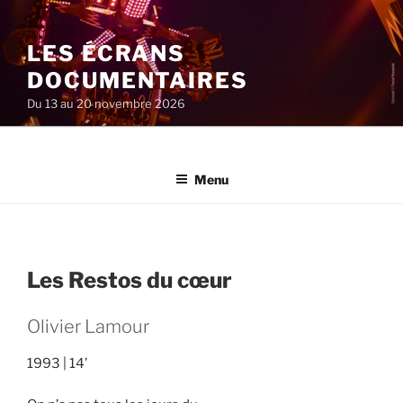
Aller
au
LES ÉCRANS
contenu
principal
DOCUMENTAIRES
Du 13 au 20 novembre 2026
Menu
Les Restos du cœur
Olivier Lamour
1993
14’