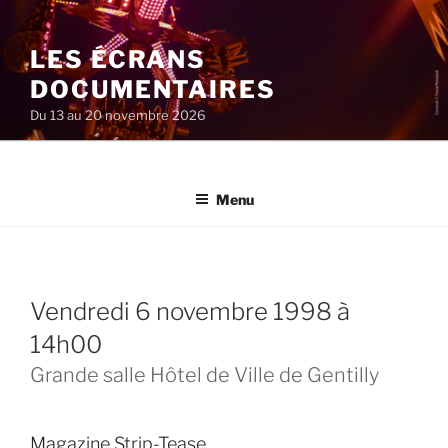
Aller
au
LES ÉCRANS
contenu
principal
DOCUMENTAIRES
Du 13 au 20 novembre 2026
Menu
vendredi 6 novembre 1998 à
14h00
Grande salle Hôtel de Ville de Gentilly
Magazine Strip-Tease