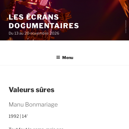
Aller
au
LES ÉCRANS
contenu
principal
DOCUMENTAIRES
Du 13 au 20 novembre 2026
Menu
Valeurs sûres
Manu Bonmariage
1992
14’