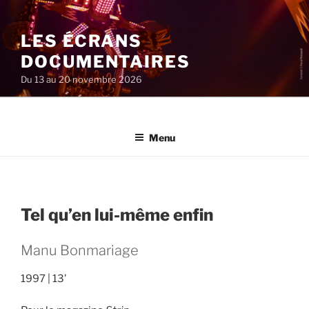
Aller
au
LES ÉCRANS
contenu
principal
DOCUMENTAIRES
Du 13 au 20 novembre 2026
Menu
Tel qu’en lui-même enfin
Manu Bonmariage
1997
13’