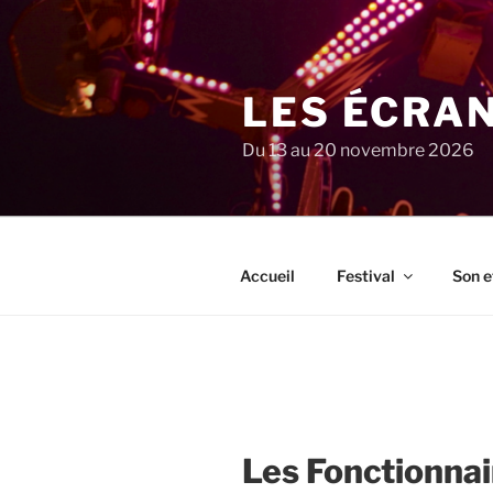
Aller
au
contenu
principal
LES ÉCRA
Du 13 au 20 novembre 2026
Accueil
Festival
Son e
Les Fonctionnai