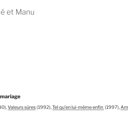
hé et Manu
nmariage
80),
Valeurs sûres
(1992),
Tel qu’en lui-même enfin
(1997),
Am