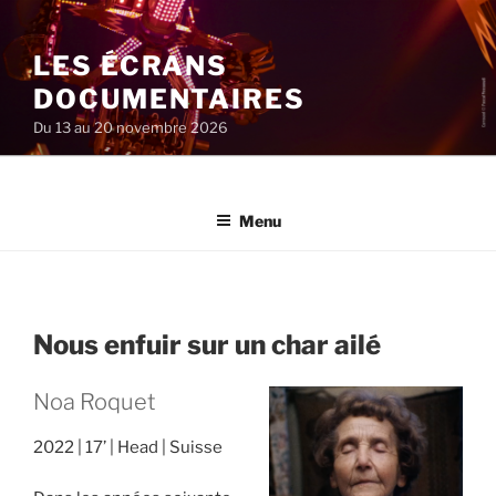
Aller
au
LES ÉCRANS
contenu
principal
DOCUMENTAIRES
Du 13 au 20 novembre 2026
Menu
Nous enfuir sur un char ailé
Noa Roquet
2022
17’
Head
Suisse