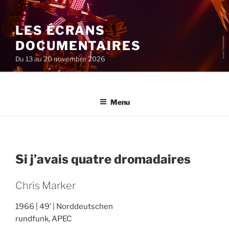
Aller
au
LES ÉCRANS
contenu
principal
DOCUMENTAIRES
Du 13 au 20 novembre 2026
Menu
Si j’avais quatre dromadaires
Chris Marker
1966
49’
Norddeutschen
rundfunk, APEC