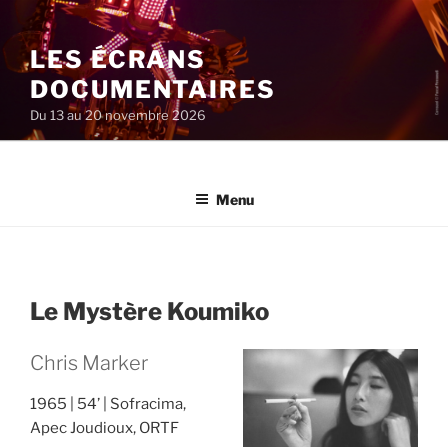
Aller
au
LES ÉCRANS
contenu
principal
DOCUMENTAIRES
Du 13 au 20 novembre 2026
Menu
Le Mystère Koumiko
Chris Marker
1965
54’
Sofracima,
Apec Joudioux, ORTF