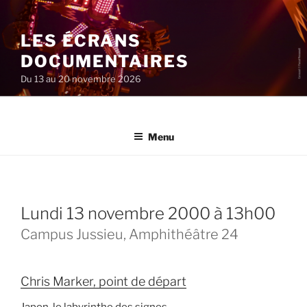
Aller
au
LES ÉCRANS
contenu
principal
DOCUMENTAIRES
Du 13 au 20 novembre 2026
Menu
lundi 13 novembre 2000 à 13h00
Campus Jussieu, Amphithéâtre 24
Chris Marker, point de départ