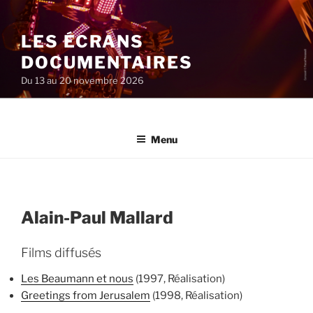
Aller
au
LES ÉCRANS
contenu
principal
DOCUMENTAIRES
Du 13 au 20 novembre 2026
Menu
Alain-Paul Mallard
Films diffusés
Les Beaumann et nous
(1997, Réalisation)
Greetings from Jerusalem
(1998, Réalisation)