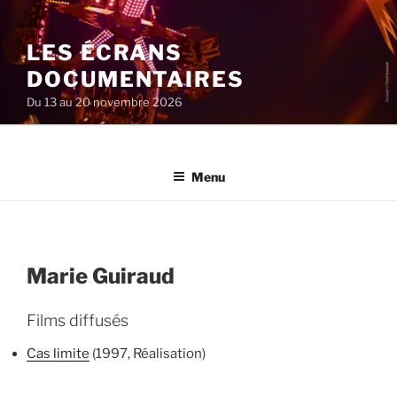
Aller
au
LES ÉCRANS
contenu
principal
DOCUMENTAIRES
Du 13 au 20 novembre 2026
Menu
Marie Guiraud
Films diffusés
Cas limite
(1997, Réalisation)