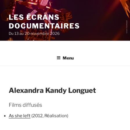
Aller
au
LES ÉCRANS
contenu
principal
DOCUMENTAIRES
Du 13 au 20 novembre 2026
Menu
Alexandra Kandy Longuet
Films diffusés
As she left
(2012, Réalisation)