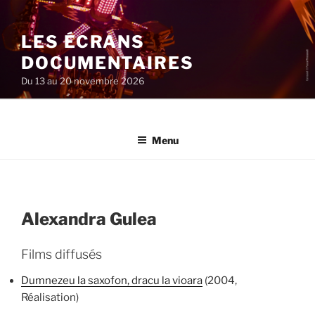
Aller
au
LES ÉCRANS
contenu
principal
DOCUMENTAIRES
Du 13 au 20 novembre 2026
Menu
Alexandra Gulea
Films diffusés
Dumnezeu la saxofon, dracu la vioara
(2004,
Réalisation)