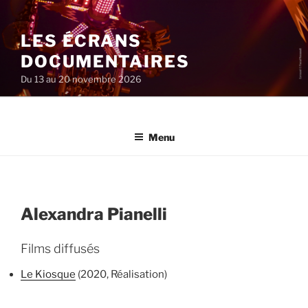
Aller
au
LES ÉCRANS
contenu
principal
DOCUMENTAIRES
Du 13 au 20 novembre 2026
Menu
Alexandra Pianelli
Films diffusés
Le Kiosque
(2020, Réalisation)