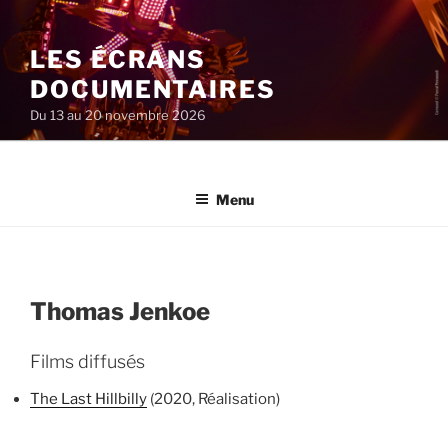
Aller
au
LES ÉCRANS
contenu
principal
DOCUMENTAIRES
Du 13 au 20 novembre 2026
Menu
Thomas Jenkoe
Films diffusés
The Last Hillbilly
(2020, Réalisation)